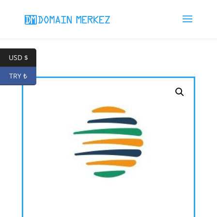
USD $
TRY ₺