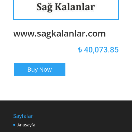
www.sagkalanlar.com
₺
40,073.85
Buy Now
Sayfalar
Anasayfa