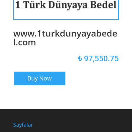
www.1turkdunyayabede
l.com
₺
97,550.75
Buy Now
Sayfalar