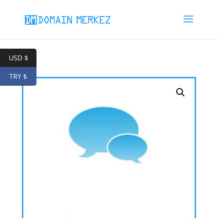
USD $
TRY ₺