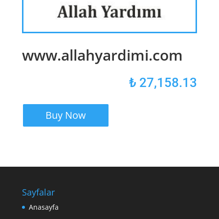
www.allahyardimi.com
₺
27,158.13
Buy Now
Sayfalar
Anasayfa