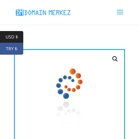
USD $
TRY ₺