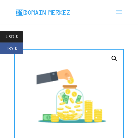
USD $
TRY ₺