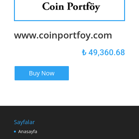
www.coinportfoy.com
₺
49,360.68
Buy Now
Sayfalar
Anasayfa